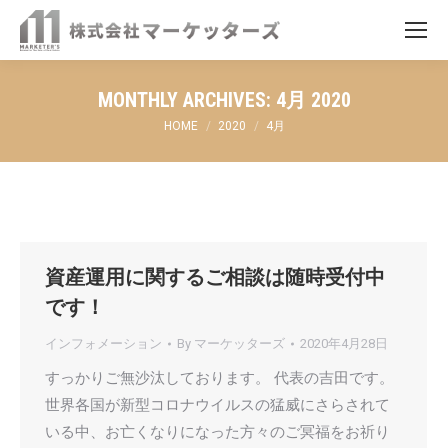
MONTHLY ARCHIVES:
4月 2020
You are here:
HOME
2020
4月
資産運用に関するご相談は随時受付中
です！
インフォメーション
By
マーケッターズ
2020年4月28日
すっかりご無沙汰しております。 代表の吉田です。
世界各国が新型コロナウイルスの猛威にさらされて
いる中、お亡くなりになった方々のご冥福をお祈り